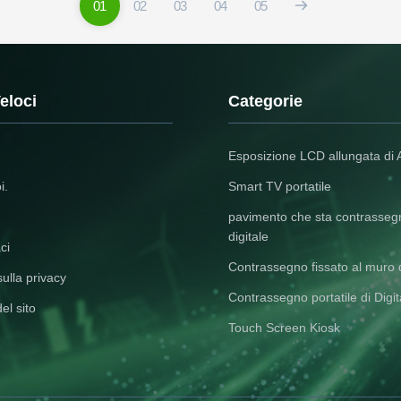
01
02
03
04
05
eloci
Categorie
Esposizione LCD allungata di A
i.
Smart TV portatile
pavimento che sta contrasseg
digitale
ci
Contrassegno fissato al muro d
sulla privacy
Contrassegno portatile di Digit
el sito
Touch Screen Kiosk