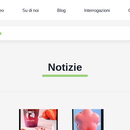
eo
Su di noi
Blog
Interrogazioni
C
e
Notizie