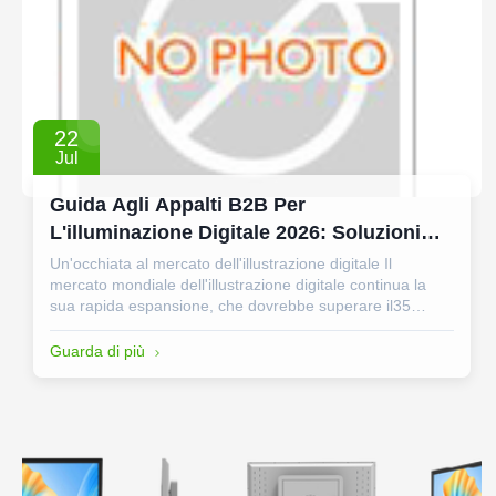
22
Jul
Guida Agli Appalti B2B Per
L'illuminazione Digitale 2026: Soluzioni
LCD A Barra Allungata, TV Portatili
Un'occhiata al mercato dell'illustrazione digitale Il
mercato mondiale dell'illustrazione digitale continua la
Intelligenti E Display
sua rapida espansione, che dovrebbe superare il35
miliardi di dollari entro il 2028Per gli acquirenti B2B di
tutta Europa, Nord America e Medio Oriente, il mercato
Guarda di più
dei servizi di telefonia ...