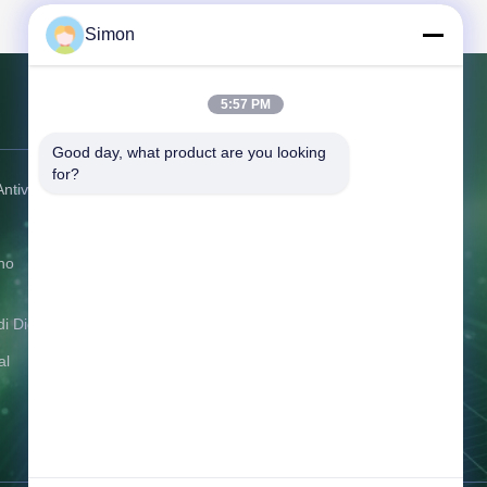
Simon
5:57 PM
Contattaci
Good day, what product are you looking 
for?
ntivari
Indirizzo:
3F, costruzione 1, via di no.
6 Qifen, città di Liaobu, Dongguan,
Guangdong Cina
no
Telefono:
+86-19865857693
E-mail:
veto@www.szveto.com
i Digital
Orario di lavoro:
8:00-17:30
al
Richiedi informazioni adesso