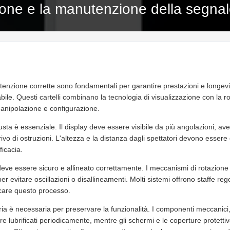
ione e la manutenzione della segnale
tenzione corrette sono fondamentali per garantire prestazioni e longevit
abile. Questi cartelli combinano la tecnologia di visualizzazione con la 
anipolazione e configurazione.
usta è essenziale. Il display deve essere visibile da più angolazioni, ave
ivo di ostruzioni. L'altezza e la distanza dagli spettatori devono essere
ficacia.
deve essere sicuro e allineato correttamente. I meccanismi di rotazione
er evitare oscillazioni o disallineamenti. Molti sistemi offrono staffe rego
icare questo processo.
a è necessaria per preservare la funzionalità. I componenti meccanici
 lubrificati periodicamente, mentre gli schermi e le coperture protetti