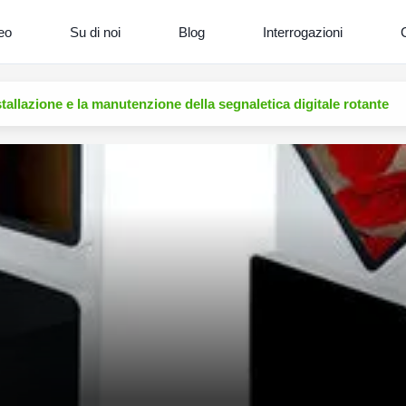
eo
Su di noi
Blog
Interrogazioni
C
tallazione e la manutenzione della segnaletica digitale rotante