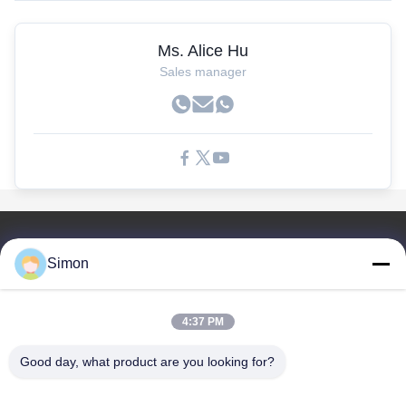
Ms. Alice Hu
Sales manager
Link Veloci
Simon
Casa.
Prodotti
4:37 PM
Video
Su Di Noi
Good day, what product are you looking for?
Blog
Interrogazioni