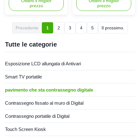
contrassegno di Digital
Android version, PC version
Ottieni il miglior
produce 43-65 inch floor-
Ottieni il miglior
prezzo
prezzo
Touch type: infrared touch /
standing LCD advertising
nano touch / capacitive touch
player, which is widely used in
Touch method: finger Touch
advertising and information
points: 2/4/6/10/20 points
release in shopping malls,
Precedente
1
2
3
4
5
Il prossimo.
optional (nano touch and
hospitals, schools, banks,
capacitive touch default 10
hotels, commercial buildings,
points) Touch times: ...
airports and other places. ...
Tutte le categorie
Esposizione LCD allungata di Antivari
Smart TV portatile
pavimento che sta contrassegno digitale
Contrassegno fissato al muro di Digital
Contrassegno portatile di Digital
Touch Screen Kiosk