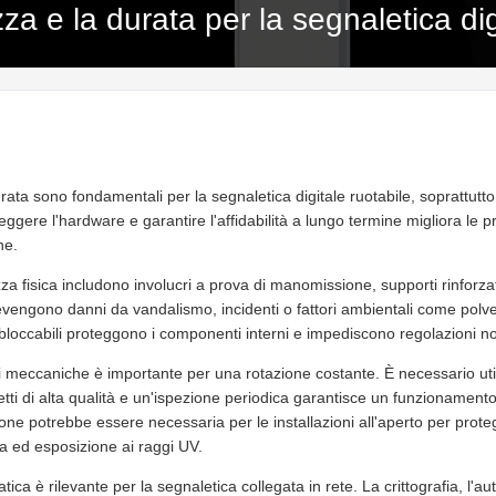
za e la durata per la segnaletica dig
rata sono fondamentali per la segnaletica digitale ruotabile, soprattutt
teggere l'hardware e garantire l'affidabilità a lungo termine migliora le p
ne.
za fisica includono involucri a prova di manomissione, supporti rinforza
revengono danni da vandalismo, incidenti o fattori ambientali come polve
 bloccabili proteggono i componenti interni e impediscono regolazioni no
ti meccaniche è importante per una rotazione costante. È necessario uti
tti di alta qualità e un'ispezione periodica garantisce un funzionamento
one potrebbe essere necessaria per le installazioni all'aperto per prote
ra ed esposizione ai raggi UV.
ica è rilevante per la segnaletica collegata in rete. La crittografia, l'a