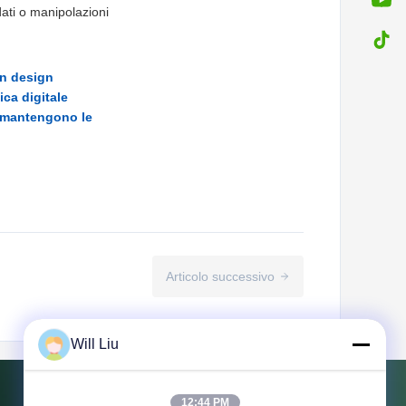
dati o manipolazioni
un design
ca digitale
e mantengono le
Articolo successivo
Will Liu
12:44 PM