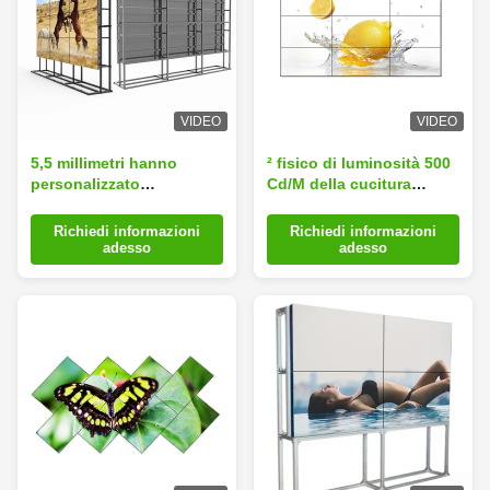
VIDEO
VIDEO
5,5 millimetri hanno
² fisico di luminosità 500
personalizzato
Cd/M della cucitura
l'orizzontale a 46 pollici
1.7mm della video parete
1920*1080 parete stretta
LCD dell'incastonatura
Richiedi informazioni
Richiedi informazioni
eccellente
dello stretto di FHD
adesso
adesso
dell'incastonatura della
1080P
video