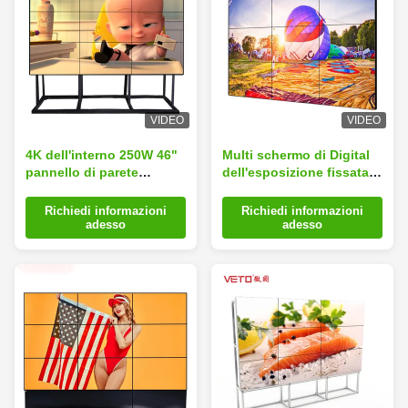
VIDEO
VIDEO
4K dell'interno 250W 46"
Multi schermo di Digital
pannello di parete
dell'esposizione fissata
dell'affissione a cristalli
al muro antipolvere di
liquidi del ² di 3x3
pubblicità casuale
Richiedi informazioni
Richiedi informazioni
500cd/m video
cucendo 1,7 millimetri
adesso
adesso