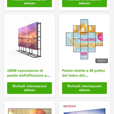
visualizza la risoluzione
negozi al dettaglio
adesso
adesso
alta a 55 pollici
VIDEO
180W esposizione di
Parete stretta a 46 pollici
parete dell'affissione a
del video del
cristalli liquidi del ²
contrassegno 2x2 3.5mm
stretto 4x4
di Digital
Richiedi informazioni
Richiedi informazioni
dell'incastonatura
dell'incastonatura del
adesso
adesso
500cd/m video
SEME