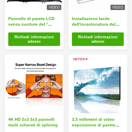
VIDEO
VIDEO
Pannello di parete LCD
Installazione facile
senza cuciture del ²
dell'incastonatura del
1920×1080 di 1080p
video della parete di
700cd/m video
immagine pannello LCD
Richiedi informazioni
Richiedi informazioni
pieno vivo LCD stretto
adesso
adesso
della disposizione HD
4K HD 2x3 3x3 pannelli
3,5 millimetri di video
mulit schermi di splicing
esposizione di parete
LCD, parete del