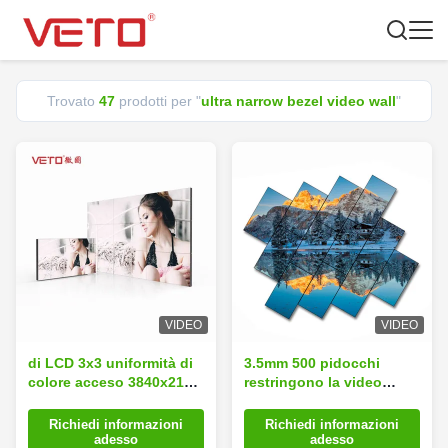
Trovato
47
prodotti per "
ultra narrow bezel video wall
"
VIDEO
VIDEO
di LCD 3x3 uniformità di
3.5mm 500 pidocchi
colore acceso 3840x2160
restringono la video
della parete 1.8mm
parete dell'incastonatura,
dell'incastonatura dello
esposizione stretta
Richiedi informazioni
Richiedi informazioni
stretto ultra video
eccellente 500 Cd/Sqm
adesso
adesso