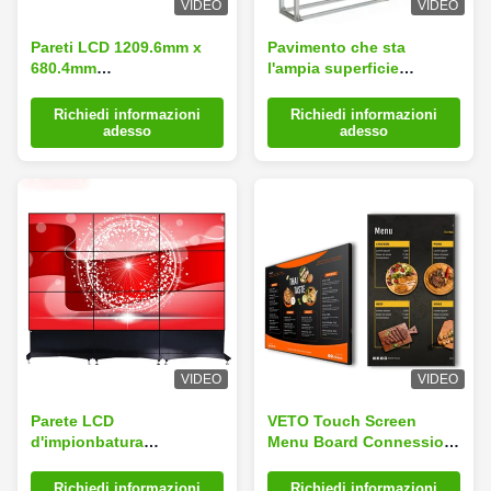
VIDEO
VIDEO
Pareti LCD 1209.6mm x
Pavimento che sta
680.4mm
l'ampia superficie
dell'incastonatura stretta
anabbagliante di angolo
fissata al muro video 8
di visione parete LCD
Richiedi informazioni
Richiedi informazioni
colore del bit 16.7M
stretta dell'incastonatura
adesso
adesso
della video
VIDEO
VIDEO
Parete LCD
VETO Touch Screen
d'impionbatura
Menu Board Connessioni
dell'incastonatura stretta
ultra strette segnaletica
dello schermo la video
digitale senza cornice per
Richiedi informazioni
Richiedi informazioni