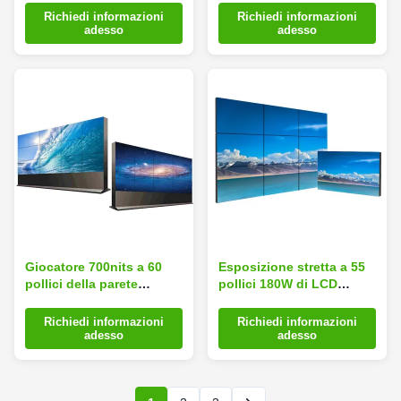
contrassegno di Digital
Richiedi informazioni
Richiedi informazioni
video per
adesso
adesso
l'aeroporto/hotel
Giocatore 700nits a 60
Esposizione stretta a 55
pollici della parete
pollici 180W di LCD
dell'affissione a cristalli
dell'incastonatura del ²
liquidi dell'incastonatura
1920×1080 di 500cd/m
Richiedi informazioni
Richiedi informazioni
stretta 1.5mm di SECAM
adesso
adesso
video