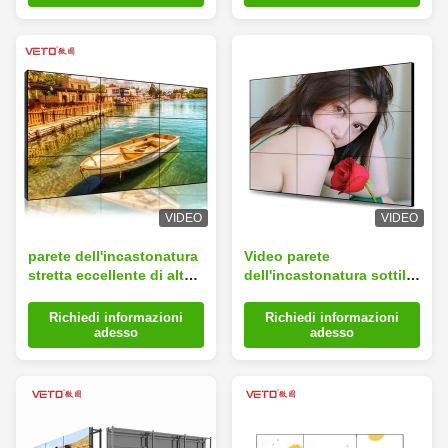
dell'incastonatura
VIDEO
VIDEO
parete dell'incastonatura
Video parete
stretta eccellente di alta
dell'incastonatura sottile
luminosità di 4x4 HD
dell'interno a 55 pollici,
video, parete del video
condizione stretta del
Richiedi informazioni
Richiedi informazioni
del contrassegno di
pavimento
adesso
adesso
Digital
dell'esposizione
dell'incastonatura